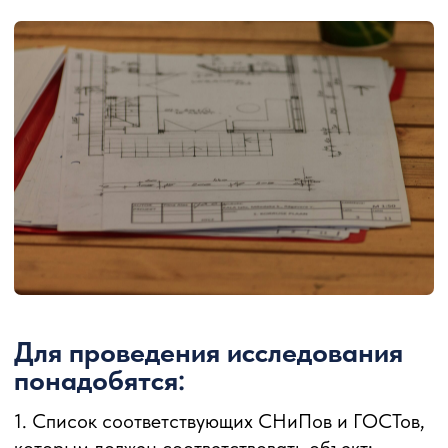
Для проведения исследования
понадобятся:
1. Список соответствующих СНиПов и ГОСТов,
которым должен соответствовать объект;
2. Техническая документация и проекты объекта;
3. При наличии строительных работ –
процедуры контроля качества выполненных
работ;
4. Наличие сертификатов соответствия или
других документов, подтверждающих
соответствие объекта требованиям стандартов;
5. Инспекционные отчеты и акты недостатков
(если таковые имеются);
Исследование может проводиться как перед
началом строительства объекта, так и в
процессе его эксплуатации или реконструкции.