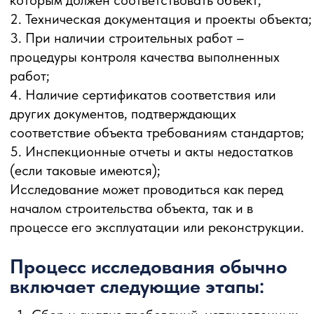
Процесс исследования обычно
включает следующие этапы:
Сбор и анализ требований, установленных
СНиПами и ГОСТами;
Проверка документации и проектных
решений на соответствие требованиям;
Проверка фактического выполнения работ
на соответствие требованиям (при наличии
строительных работ);
Осмотр и измерения на объекте для
выявления потенциальных или фактических
отклонений от требований;
Составление отчета с описанием результатов
исследования и рекомендаций по
устранению выявленных отклонений (если
таковые имеются).
Исследование качества объекта на соответствие
СНиПам и ГОСТам позволяет оценить степень
соответствия объекта установленным
требованиям и стандартам, а также выявить и
устранить отклонения, что способствует